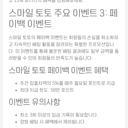
고 15% 보너스의 혜택을 경험해보세요.
스마일 토토 주요 이벤트 3: 페
이백 이벤트
스마일 토토의 페이백 이벤트는 회원들의 손실을 최소화하
고 지속적인 베팅 활동을 장려하는 특별한 프로모션입니
다. 이 이벤트를 통해 불운한 베팅 결과에도 일부 금액을 돌
려받을 수 있어 회원들의 만족도가 높습니다.
스마일 토토 페이백 이벤트 혜택
주간 입출차액의 5%를 매주 월요일 포인트로 지급
최대 지급 한도: 50만 포인트
이벤트 유의사항
최소 3회 이상의 입금 기록이 필요합니다.
양방 베팅 시 혜택에서 제외됩니다.