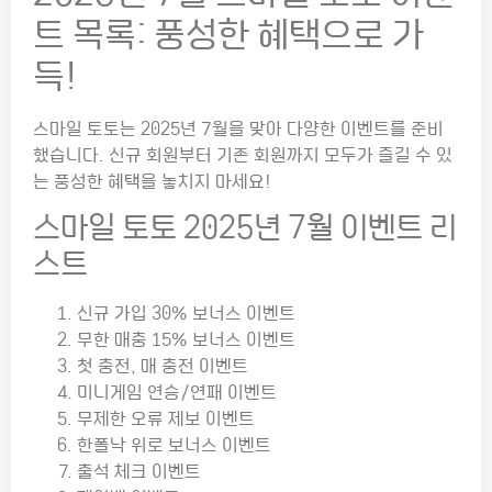
트 목록: 풍성한 혜택으로 가
득!
스마일 토토는 2025년 7월을 맞아 다양한 이벤트를 준비
했습니다. 신규 회원부터 기존 회원까지 모두가 즐길 수 있
는 풍성한 혜택을 놓치지 마세요!
스마일 토토 2025년 7월 이벤트 리
스트
신규 가입 30% 보너스 이벤트
무한 매충 15% 보너스 이벤트
첫 충전, 매 충전 이벤트
미니게임 연승/연패 이벤트
무제한 오류 제보 이벤트
한폴낙 위로 보너스 이벤트
출석 체크 이벤트