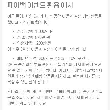
페이백 이벤트 활용 예시
예를 들어, 회원 C씨가 한 주 동안 다음과 같은 베팅 활동을
했다고 가정해보겠습니다:
총 입금액: 1,000만 원
총 출금액: 800만 원
입출차액: -200만 원
이 경우 C씨는 다음과 같은 페이백을 받게 됩니다:
페이백 금액: 200만 원 × 5% = 10만 포인트
C씨는 손실의 일부를 포인트로 돌려받아 다시 베팅에 도전
할 수 있는 기회를 얻게 됩니다. 이러한 페이백 시스템은 회
원들의 장기적인 베팅 활동을 지원하고, 불운한 시기를 극
복할 수 있는 힘이 됩니다.
스마일 토토의 페이백 이벤트로 베팅의 재미는 즐기고 손실
은 최소화하세요! 지금 바로 스마일 토토에서 베팅하고 페
이백 혜택을 누려보세요.