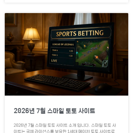
2026년 7월 스마일 토토 사이트
2026년 7월 스마일 토토 사이트 소개 입니다. 스마일 토토 사
이트는 국제 라이선스를 보유한 1세대 메이저 토토 사이트로