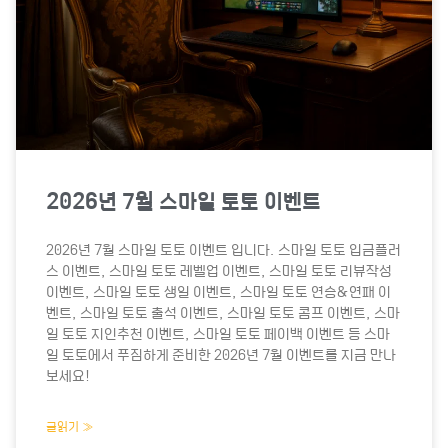
2026년 7월 스마일 토토 이벤트
2026년 7월 스마일 토토 이벤트 입니다. 스마일 토토 입금플러
스 이벤트, 스마일 토토 레벨업 이벤트, 스마일 토토 리뷰작성
이벤트, 스마일 토토 생일 이벤트, 스마일 토토 연승&연패 이
벤트, 스마일 토토 출석 이벤트, 스마일 토토 콤프 이벤트, 스마
일 토토 지인추천 이벤트, 스마일 토토 페이백 이벤트 등 스마
일 토토에서 푸짐하게 준비한 2026년 7월 이벤트를 지금 만나
보세요!
글읽기 »