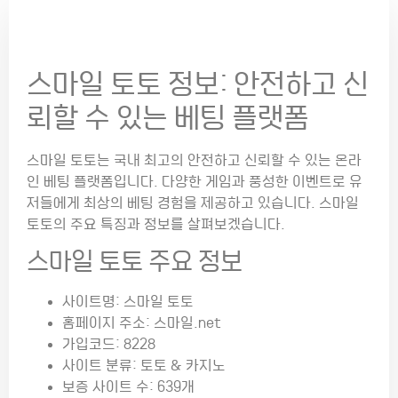
스마일 토토 정보: 안전하고 신
뢰할 수 있는 베팅 플랫폼
스마일 토토는 국내 최고의 안전하고 신뢰할 수 있는 온라
인 베팅 플랫폼입니다. 다양한 게임과 풍성한 이벤트로 유
저들에게 최상의 베팅 경험을 제공하고 있습니다. 스마일
토토의 주요 특징과 정보를 살펴보겠습니다.
스마일 토토 주요 정보
사이트명: 스마일 토토
홈페이지 주소: 스마일.net
가입코드: 8228
사이트 분류: 토토 & 카지노
보증 사이트 수: 639개