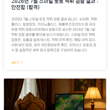
2026년 7월 스마일 토토 먹튀 검증 결과 :
안전함 (합격)
2026년 7월 스마일 토토 먹튀 검증 결과 입니다. 슈어맨, 먹튀
폴리스, 알파토토, 카지노폴리스, 에볼루션코리아가 등 국내
유명 먹튀 검증사이트에서 합동으로 실시한 2024년 7월 1일
먹튀 검증 결과를 확인해 보시기 바랍니다. 스마일 토토 먹튀
검증은, 입출금 실제 테스트, 먹튀 이력 확인, 베팅 내역 검사,
서버 보안 점검, 유저 개인정보보호 확인, 라이선스 유효성 검
사 등 실질적인 세부 검사 항목으로 구성되어 있습니다.
글읽기 »