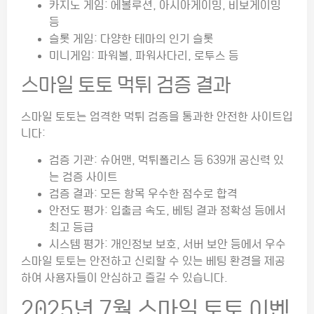
카지노 게임: 에볼루션, 아시아게이밍, 비보게이밍
등
슬롯 게임: 다양한 테마의 인기 슬롯
미니게임: 파워볼, 파워사다리, 로투스 등
스마일 토토 먹튀 검증 결과
스마일 토토는 엄격한 먹튀 검증을 통과한 안전한 사이트입
니다:
검증 기관: 슈어맨, 먹튀폴리스 등 639개 공신력 있
는 검증 사이트
검증 결과: 모든 항목 우수한 점수로 합격
안전도 평가: 입출금 속도, 베팅 결과 정확성 등에서
최고 등급
시스템 평가: 개인정보 보호, 서버 보안 등에서 우수
스마일 토토는 안전하고 신뢰할 수 있는 베팅 환경을 제공
하여 사용자들이 안심하고 즐길 수 있습니다.
2025년 7월 스마일 토토 이벤