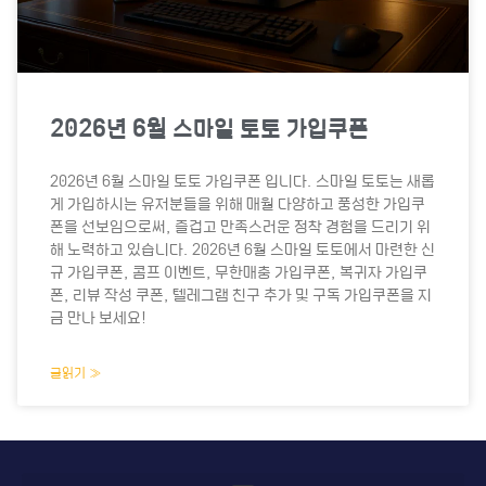
2026년 6월 스마일 토토 가입쿠폰
2026년 6월 스마일 토토 가입쿠폰 입니다. 스마일 토토는 새롭
게 가입하시는 유저분들을 위해 매월 다양하고 풍성한 가입쿠
폰을 선보임으로써, 즐겁고 만족스러운 정착 경험을 드리기 위
해 노력하고 있습니다. 2026년 6월 스마일 토토에서 마련한 신
규 가입쿠폰, 콤프 이벤트, 무한매충 가입쿠폰, 복귀자 가입쿠
폰, 리뷰 작성 쿠폰, 텔레그램 친구 추가 및 구독 가입쿠폰을 지
금 만나 보세요!
글읽기 »