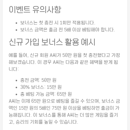
이벤트 유의사항
보너스는 첫 충전 시 1회만 적용됩니다.
보너스 금액은 출금 전 5배 이상 베팅해야 합니다.
신규 가입 보너스 활용 예시
예를 들어, 신규 회원 A씨가 50만 원을 첫 충전했다고 가정
해보겠습니다. 이 경우 A씨는 다음과 같은 혜택을 받게 됩
니다:
충전 금액: 50만 원
30% 보너스: 15만 원
총 베팅 가능 금액: 65만 원
A씨는 이제 65만 원으로 베팅을 즐길 수 있으며, 보너스 금
액인 15만 원의 5배인 75만 원 이상을 베팅하면 출금이 가
능해집니다. 이 보너스를 통해 A씨는 더 많은 게임을 즐기
고, 승리의 기회를 높일 수 있습니다.