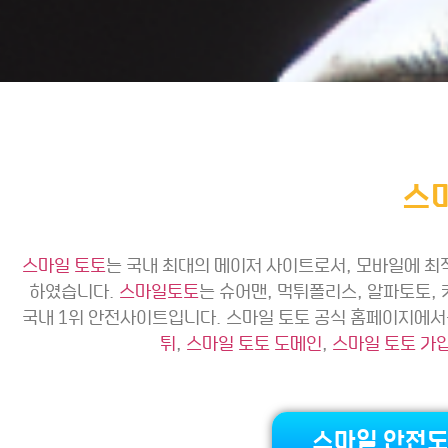
스
스마일 토토
는 국내 최대의 메이저 사이트로서, 모바일에 최
하였습니다.
스마일토토
는 슈어맨, 먹튀폴리스, 알파토토,
국내 1위 안전사이트입니다. 스마일 토토 공식 홈페이지에서
튀
,
스마일 토토 도메인
,
스마일 토토 가
스마일 안전도