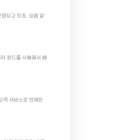
운영되고 있죠. 요즘 같
이저 피드를 사용해서 배
 고객 서비스로 언제든