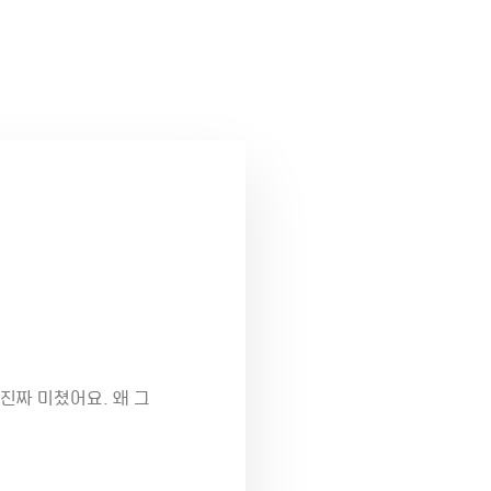
진짜 미쳤어요. 왜 그