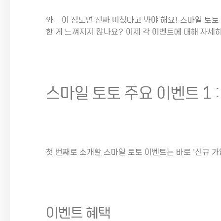
와… 이 정도면 진짜 미쳤다고 봐야 해요! 스마일 토
한 게 느껴지지 않나요? 이제 각 이벤트에 대해 자세
스마일 토토 주요 이벤트 1 
첫 번째로 소개할 스마일 토토 이벤트는 바로 ‘신규 가
이벤트 혜택