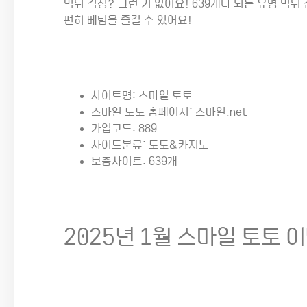
먹튀 걱정? 그런 거 없어요! 639개나 되는 유명 먹
편히 베팅을 즐길 수 있어요!
사이트명: 스마일 토토
스마일 토토 홈페이지: 스마일.net
가입코드: 889
사이트분류: 토토&카지노
보증사이트: 639개
2025년 1월 스마일 토토 