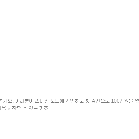
볼게요. 여러분이 스마일 토토에 가입하고 첫 충전으로 100만원을 
팅을 시작할 수 있는 거죠.