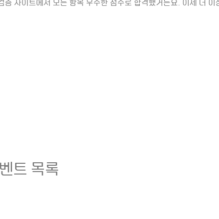
튀 검증 사이트에서 모든 항목 우수한 점수로 합격했거든요. 이제 더 이
이벤트 목록