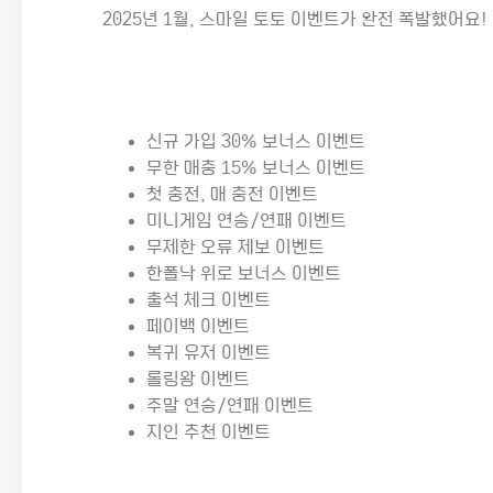
2025년 1월, 스마일 토토 이벤트가 완전 폭발했어요!
신규 가입 30% 보너스 이벤트
무한 매충 15% 보너스 이벤트
첫 충전, 매 충전 이벤트
미니게임 연승/연패 이벤트
무제한 오류 제보 이벤트
한폴낙 위로 보너스 이벤트
출석 체크 이벤트
페이백 이벤트
복귀 유저 이벤트
롤링왕 이벤트
주말 연승/연패 이벤트
지인 추천 이벤트