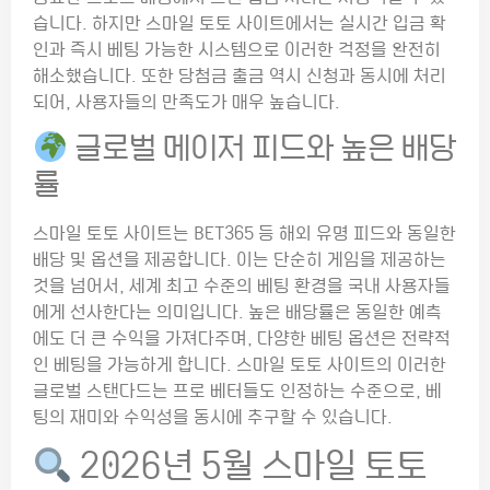
습니다. 하지만 스마일 토토 사이트에서는 실시간 입금 확
인과 즉시 베팅 가능한 시스템으로 이러한 걱정을 완전히
해소했습니다. 또한 당첨금 출금 역시 신청과 동시에 처리
되어, 사용자들의 만족도가 매우 높습니다.
글로벌 메이저 피드와 높은 배당
률
스마일 토토 사이트는 BET365 등 해외 유명 피드와 동일한
배당 및 옵션을 제공합니다. 이는 단순히 게임을 제공하는
것을 넘어서, 세계 최고 수준의 베팅 환경을 국내 사용자들
에게 선사한다는 의미입니다. 높은 배당률은 동일한 예측
에도 더 큰 수익을 가져다주며, 다양한 베팅 옵션은 전략적
인 베팅을 가능하게 합니다. 스마일 토토 사이트의 이러한
글로벌 스탠다드는 프로 베터들도 인정하는 수준으로, 베
팅의 재미와 수익성을 동시에 추구할 수 있습니다.
2026년 5월 스마일 토토