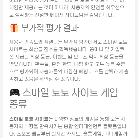
이러한 시스템 평가 결과는 스마일 토토 사이트가 단순히
게임만 제공하는 것이 아니라, 사용자의 안전을 최우선으
로 생각하는 진정한 메이저 사이트임을 증명합니다.
부가적 평가 결과
사용자 만족도와 직결되는 부가적 평가에서도 스마일 토토
사이트는 최상급 점수를 획득했습니다. 꽁머니 및 가입쿠
폰 지급은 최상 등급, 이벤트 및 보너스 역시 최상 등급을
받았습니다. 환수율, 환전 한도, 베팅 한도 모두 높은 수준
으로 평가되어 사용자들의 다양한 베팅 니즈를 완벽하게 충
족하고 있음을 확인할 수 있습니다.
스마일 토토 사이트 게임
종류
스마일 토토 사이트
는 다양한 장르의 게임을 통해 모든 사
용자의 취향을 만족시키는 종합 엔터테인먼트 플랫폼입니
다. 스포츠 베팅부터 실시간 카지노, 슬롯게임, 미니게임까