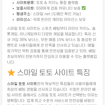
사이트분류:
토토 & 카지노 통합 플랫폼
보증사이트:
650여개 검증 커뮤니티 보증
평생주소:
스마일.net (도메인 확인 가능)
라이선스:
국제 온라인 게이밍 라이선스 보유
스마일 토토 사이트는 스포츠 베팅부터 라이브 카지노, 슬
롯게임, 미니게임까지 다양한 게임을 제공합니다. 특히 신
규 가입 30% 보너스, 무한 매충 15% 보너스 등 풍성한 이
벤트로 사용자들에게 큰 만족을 선사하고 있습니다. 매월
정기적인 먹튀 검증을 통해 안전성을 입증받고 있어, 베팅
초보자부터 전문가까지 안심하고 이용할 수 있는 플랫폼입
니다.
스마일 토토 사이트 특징
스마일 토토 사이트
만의 독보적인 특징들이 사용자들에게
최상의 베팅 경험을 선사하고 있습니다. 수많은 온라인 베
팅 사이트 중에서도 스마일 토토 사이트가 선택받는 이유는
명확합니다. 업계 최고 수준의 서비스와 안전성을 바탕으