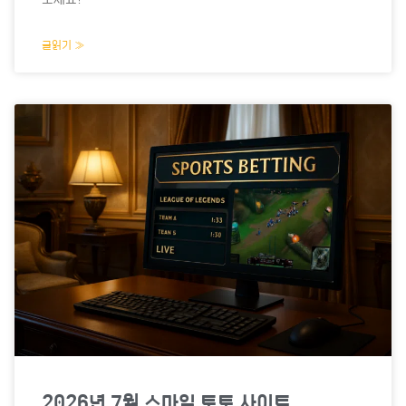
글읽기 »
2026년 7월 스마일 토토 사이트