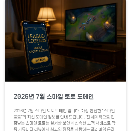
2026년 7월 스마일 토토 도메인
2026년 7월 스마일 토토 도메인 입니다. 가장 안전한 “스마일
토토”의 최신 도메인 정보를 안내 드립니다. 전 세계적으로 인
정받는 스마일 토토는 철저한 보안과 신속한 고객 서비스로 각
종 커뮤니티 리뷰에서 최고의 평점을 자랑하는 프리미엄 온라