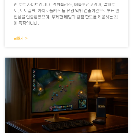
인 토토 사이트입니다. 먹튀폴리스, 에볼루션코리아, 알파토
토, 토토랭크, 카지노폴리스 등 유명 먹튀 검증기관으로부터 안
전성을 인증받았으며, 무제한 베팅과 당첨 한도를 제공하는 것
이 특징입니다.
글읽기 »