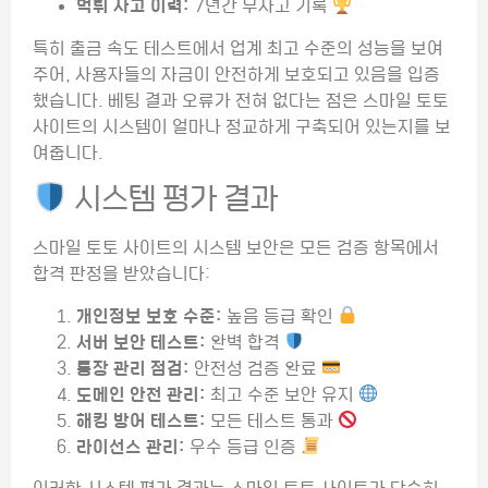
먹튀 사고 이력:
7년간 무사고 기록
특히 출금 속도 테스트에서 업계 최고 수준의 성능을 보여
주어, 사용자들의 자금이 안전하게 보호되고 있음을 입증
했습니다. 베팅 결과 오류가 전혀 없다는 점은 스마일 토토
사이트의 시스템이 얼마나 정교하게 구축되어 있는지를 보
여줍니다.
시스템 평가 결과
스마일 토토 사이트의 시스템 보안은 모든 검증 항목에서
합격 판정을 받았습니다:
개인정보 보호 수준:
높음 등급 확인
서버 보안 테스트:
완벽 합격
통장 관리 점검:
안전성 검증 완료
도메인 안전 관리:
최고 수준 보안 유지
해킹 방어 테스트:
모든 테스트 통과
라이선스 관리:
우수 등급 인증