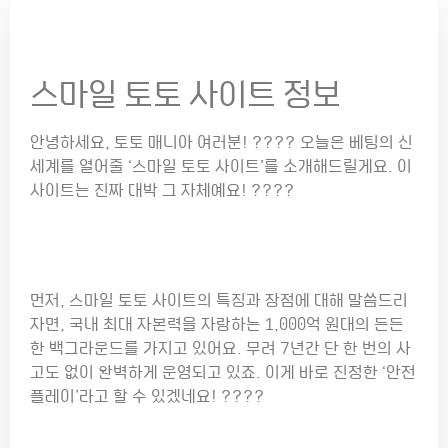
스마일 토토 사이트 정보
안녕하세요, 토토 매니아 여러분! ???? 오늘은 베팅의 신
세계를 열어줄 ‘스마일 토토 사이트’를 소개해드릴게요. 이
사이트는 진짜 대박 그 자체예요! ????
먼저, 스마일 토토 사이트의 특징과 장점에 대해 말씀드리
자면, 국내 최대 자본력을 자랑하는 1,000억 원대의 든든
한 백그라운드를 가지고 있어요. 무려 7년간 단 한 번의 사
고도 없이 완벽하게 운영되고 있죠. 이게 바로 진정한 ‘안전
플레이’라고 할 수 있겠네요! ????