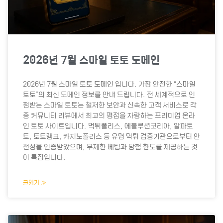
2026년 7월 스마일 토토 도메인
2026년 7월 스마일 토토 도메인 입니다. 가장 안전한 “스마일
토토”의 최신 도메인 정보를 안내 드립니다. 전 세계적으로 인
정받는 스마일 토토는 철저한 보안과 신속한 고객 서비스로 각
종 커뮤니티 리뷰에서 최고의 평점을 자랑하는 프리미엄 온라
인 토토 사이트입니다. 먹튀폴리스, 에볼루션코리아, 알파토
토, 토토랭크, 카지노폴리스 등 유명 먹튀 검증기관으로부터 안
전성을 인증받았으며, 무제한 베팅과 당첨 한도를 제공하는 것
이 특징입니다.
글읽기 »