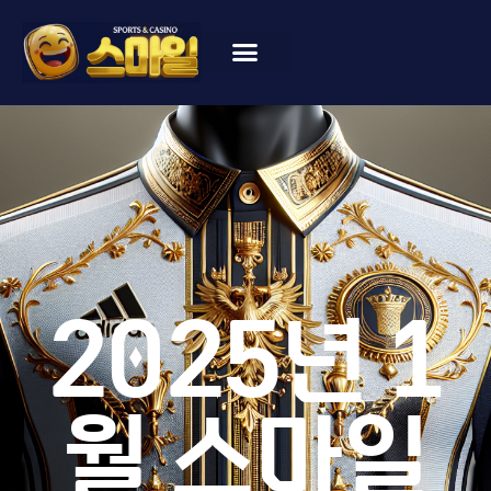
2025년 1
월 스마일