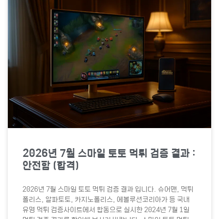
2026년 7월 스마일 토토 먹튀 검증 결과 :
안전함 (합격)
2026년 7월 스마일 토토 먹튀 검증 결과 입니다. 슈어맨, 먹튀
폴리스, 알파토토, 카지노폴리스, 에볼루션코리아가 등 국내
유명 먹튀 검증사이트에서 합동으로 실시한 2024년 7월 1일