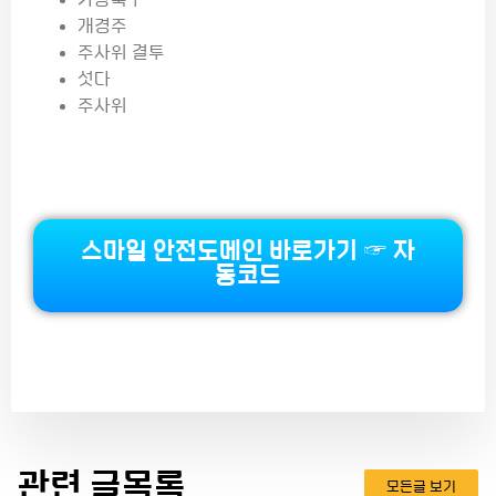
가상축구
개경주
주사위 결투
섯다
주사위
스마일 안전도메인 바로가기 ☞ 자
동코드
관련 글목록
모든글 보기