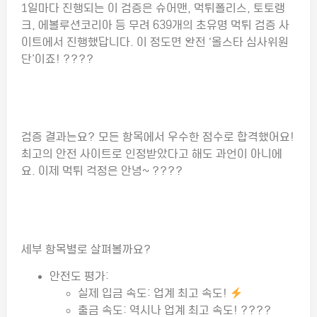
1일마다 진행되는 이 검증은 슈어맨, 먹튀폴리스, 토토랭
크, 에볼루션코리아 등 무려 639개의 초유명 먹튀 검증 사
이트에서 진행했답니다. 이 정도면 완전 ‘올스타 심사위원
단’이죠! ????
검증 결과는요? 모든 항목에서 우수한 점수로 합격했어요!
최고의 안전 사이트로 인정받았다고 해도 과언이 아니에
요. 이제 먹튀 걱정은 안녕~ ????
세부 항목별로 살펴볼까요?
안전도 평가:
실제 입금 속도: 업계 최고 속도!
출금 속도: 역시나 업계 최고 속도! ????