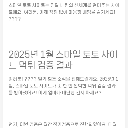
스마일 토토 사이트는 정말 베팅의 신세계를 열어주는 사이
트예요. 여러분, 이제 걱정 없이 마음껏 베팅을 즐기세요!
????
2025년 1월 스마일 토토 사이
트 먹튀 검증 결과
여러분! ???? 믿기 힘든 소식을 전해드릴게요. 2025년 1
월, 스마일 토토 사이트가 또 한 번 완벽한 먹튀 검증 결과
를 받아냈어요! 이게 얼마나 대단한 건지 아세요?
먼저, 이번 검증은 월간 정기검증으로 진행되었어요. 매월