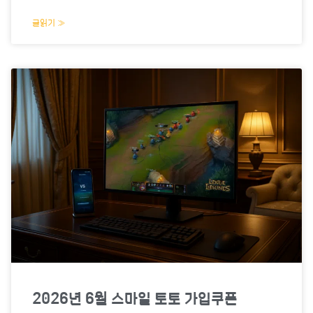
글읽기 »
2026년 6월 스마일 토토 가입쿠폰