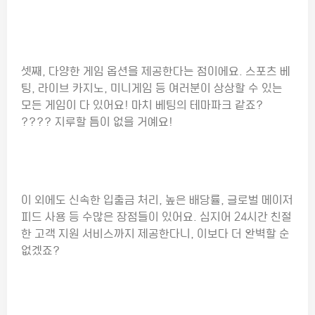
셋째, 다양한 게임 옵션을 제공한다는 점이에요. 스포츠 베
팅, 라이브 카지노, 미니게임 등 여러분이 상상할 수 있는
모든 게임이 다 있어요! 마치 베팅의 테마파크 같죠?
???? 지루할 틈이 없을 거예요!
이 외에도 신속한 입출금 처리, 높은 배당률, 글로벌 메이저
피드 사용 등 수많은 장점들이 있어요. 심지어 24시간 친절
한 고객 지원 서비스까지 제공한다니, 이보다 더 완벽할 순
없겠죠?