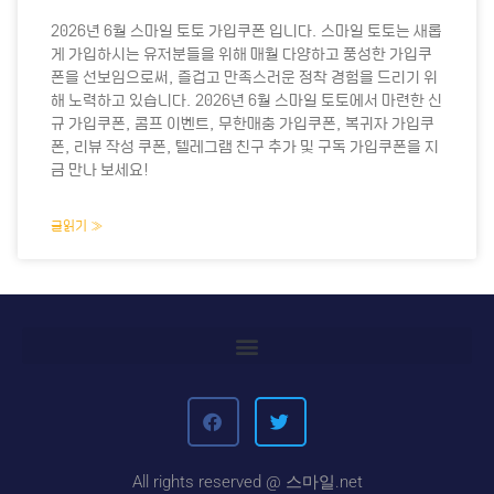
2026년 6월 스마일 토토 가입쿠폰 입니다. 스마일 토토는 새롭
게 가입하시는 유저분들을 위해 매월 다양하고 풍성한 가입쿠
폰을 선보임으로써, 즐겁고 만족스러운 정착 경험을 드리기 위
해 노력하고 있습니다. 2026년 6월 스마일 토토에서 마련한 신
규 가입쿠폰, 콤프 이벤트, 무한매충 가입쿠폰, 복귀자 가입쿠
폰, 리뷰 작성 쿠폰, 텔레그램 친구 추가 및 구독 가입쿠폰을 지
금 만나 보세요!
글읽기 »
All rights reserved @ 스마일.net