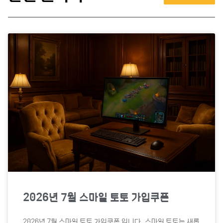
2026년 7월 스마일 토토 가입쿠폰
2026년 7월 스마일 토토 가입쿠폰 입니다. 스마일 토토는 새롭