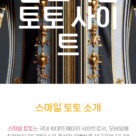
토토 사이
트
스마일 토토 소개
스마일 토토
는 국내 최대의 메이저 사이트로서, 모바일에