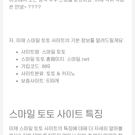
이트에서 모든 항목 우수 판정을 받았어요. 이제 먹튀 걱정
은 안녕~ ????
자, 이제 스마일 토토 사이트의 기본 정보를 알려드릴게요:
사이트명: 스마일 토토
스마일 토토 홈페이지: 스마일.net
가입코드: 889
사이트분류: 토토 & 카지노
보증사이트: 639개
스마일 토토 사이트 특징
이제 스마일 토토 사이트의 특징에 대해 더 자세히 알아볼