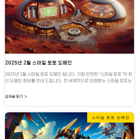
2025년 2월 스마일 토토 도메인
2025년 2월 스마일 토토 도메인 입니다. 가장 안전한 “스마일 토토”의 최
신 도메인 정보를 안내 드립니다. 전 세계적으로 인정받는 스마일 토토는
상세글 읽기 »
스마일 토토 도메인