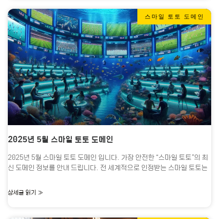
스마일 토토 도메인
2025년 5월 스마일 토토 도메인
2025년 5월 스마일 토토 도메인 입니다. 가장 안전한 “스마일 토토”의 최
신 도메인 정보를 안내 드립니다. 전 세계적으로 인정받는 스마일 토토는
상세글 읽기 »