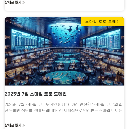
상세글 읽기 »
스마일 토토 도메인
2025년 7월 스마일 토토 도메인
2025년 7월 스마일 토토 도메인 입니다. 가장 안전한 “스마일 토토”의 최
신 도메인 정보를 안내 드립니다. 전 세계적으로 인정받는 스마일 토토는
상세글 읽기 »