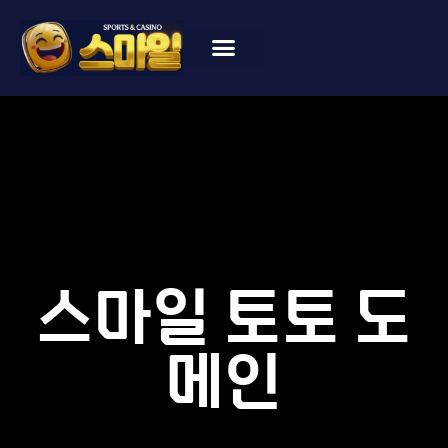
스마일 토토 도
메인