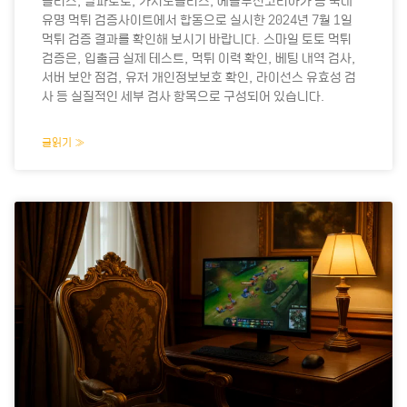
폴리스, 알파토토, 카지노폴리스, 에볼루션코리아가 등 국내
유명 먹튀 검증사이트에서 합동으로 실시한 2024년 7월 1일
먹튀 검증 결과를 확인해 보시기 바랍니다. 스마일 토토 먹튀
검증은, 입출금 실제 테스트, 먹튀 이력 확인, 베팅 내역 검사,
서버 보안 점검, 유저 개인정보보호 확인, 라이선스 유효성 검
사 등 실질적인 세부 검사 항목으로 구성되어 있습니다.
글읽기 »