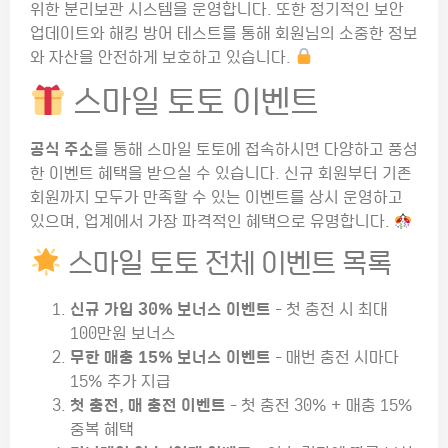
위한 분리보관 시스템을 운영합니다. 또한 정기적인 보안
업데이트와 해킹 방어 테스트를 통해 회원님의 소중한 정보
와 자산을 안전하게 보호하고 있습니다.
스마일 토토 이벤트
공식 주소
를 통해 스마일 토토에 접속하시면 다양하고 풍성
한 이벤트 혜택을 받으실 수 있습니다. 신규 회원부터 기존
회원까지 모두가 만족할 수 있는 이벤트를 상시 운영하고
있으며, 업계에서 가장 파격적인 혜택으로 유명합니다.
스마일 토토 전체 이벤트 목록
신규 가입 30% 보너스 이벤트
– 첫 충전 시 최대
100만원 보너스
무한 매충 15% 보너스 이벤트
– 매번 충전 시마다
15% 추가 지급
첫 충전, 매 충전 이벤트
– 첫 충전 30% + 매충 15%
중복 혜택