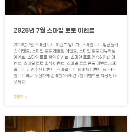
2026년 7월 스마일 토토 이벤트
2026년 7월 스마일 토토 이벤트 입니다. 스마일 토토 입금플러
스 이벤트, 스마일 토토 레벨업 이벤트, 스마일 토토 리뷰작성
이벤트, 스마일 토토 생일 이벤트, 스마일 토토 연승&연패 이
벤트, 스마일 토토 출석 이벤트, 스마일 토토 콤프 이벤트, 스마
일 토토 지인추천 이벤트, 스마일 토토 페이백 이벤트 등 스마
일 토토에서 푸짐하게 준비한 2026년 7월 이벤트를 지금 만나
보세요!
글읽기 »