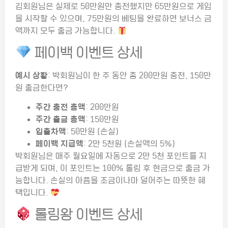
김회원님은 실제로 50만원만 충전했지만 65만원으로 게임
을 시작할 수 있으며, 75만원의 베팅을 완료하면 보너스 금
액까지 모두 출금 가능합니다.
페이백 이벤트 상세
예시 상황
: 박회원님이 한 주 동안 총 200만원 충전, 150만
원 출금한다면?
주간 충전 총액
: 200만원
주간 출금 총액
: 150만원
입출차액
: 50만원 (손실)
페이백 지급액
: 2만 5천원 (손실액의 5%)
박회원님은 매주 월요일에 자동으로 2만 5천 포인트를 지
급받게 되며, 이 포인트는 100% 롤링 후 현금으로 출금 가
능합니다. 손실의 아픔을 조금이나마 덜어주는 따뜻한 혜
택입니다.
롤링왕 이벤트 상세