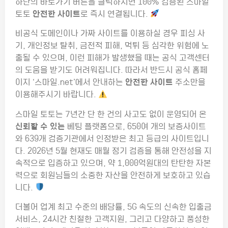
하단의 바로가기 버튼을 클릭하시면 100% 검증된 스마일
토토
안전한 사이트
로 즉시 연결됩니다.
비공식 도메인이나 가짜 사이트를 이용하실 경우 피싱 사
기, 개인정보 탈취, 금전적 피해, 먹튀 등 심각한 위험에 노
출될 수 있으며, 이런 피해가 발생했을 때는 공식 고객센터
의 도움을 받기도 어려워집니다. 따라서 반드시 공식 홈페
이지 ‘스마일.net’에서 안내하는
안전한 사이트
주소만을
이용해주시기 바랍니다.
스마일 토토는 7년간 단 한 건의 사고도 없이 운영되어 온
신뢰할 수 있는
베팅 플랫폼으로, 650여 개의 보증사이트
와 639개 검증기관에서 인정받은 최고 등급의 사이트입니
다. 2026년 5월 현재도 매월 정기 검증을 통해 안전성을 지
속적으로 입증하고 있으며, 약 1,000억원대의 탄탄한 자본
력으로 회원님들의 소중한 자산을 안전하게 보호하고 있습
니다.
더불어 업계 최고 수준의 배당률, 5G 속도의 신속한 입출금
서비스, 24시간 친절한 고객지원, 그리고 다양하고 풍성한