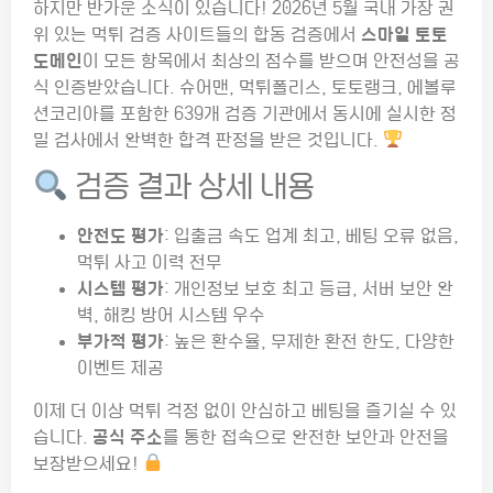
하지만 반가운 소식이 있습니다! 2026년 5월 국내 가장 권
위 있는 먹튀 검증 사이트들의 합동 검증에서
스마일 토토
도메인
이 모든 항목에서 최상의 점수를 받으며 안전성을 공
식 인증받았습니다. 슈어맨, 먹튀폴리스, 토토랭크, 에볼루
션코리아를 포함한 639개 검증 기관에서 동시에 실시한 정
밀 검사에서 완벽한 합격 판정을 받은 것입니다.
검증 결과 상세 내용
안전도 평가
: 입출금 속도 업계 최고, 베팅 오류 없음,
먹튀 사고 이력 전무
시스템 평가
: 개인정보 보호 최고 등급, 서버 보안 완
벽, 해킹 방어 시스템 우수
부가적 평가
: 높은 환수율, 무제한 환전 한도, 다양한
이벤트 제공
이제 더 이상 먹튀 걱정 없이 안심하고 베팅을 즐기실 수 있
습니다.
공식 주소
를 통한 접속으로 완전한 보안과 안전을
보장받으세요!