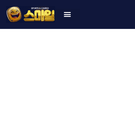
2026년 5
월 스마일