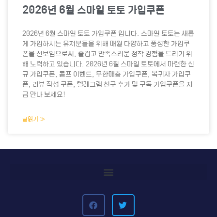
2026년 6월 스마일 토토 가입쿠폰
2026년 6월 스마일 토토 가입쿠폰 입니다. 스마일 토토는 새롭
게 가입하시는 유저분들을 위해 매월 다양하고 풍성한 가입쿠
폰을 선보임으로써, 즐겁고 만족스러운 정착 경험을 드리기 위
해 노력하고 있습니다. 2026년 6월 스마일 토토에서 마련한 신
규 가입쿠폰, 콤프 이벤트, 무한매충 가입쿠폰, 복귀자 가입쿠
폰, 리뷰 작성 쿠폰, 텔레그램 친구 추가 및 구독 가입쿠폰을 지
금 만나 보세요!
글읽기 »