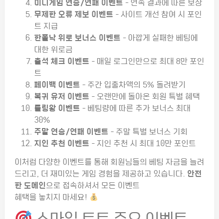
미니게임 연승/연패 이벤트
– 연속 결과에 따른 보상
무제한 오류 제보 이벤트
– 사이트 개선 참여 시 포인
트 지급
한폴낙 위로 보너스 이벤트
– 아깝게 실패한 베팅에
대한 위로금
출석 체크 이벤트
– 매일 로그인만으로 최대 8만 포인
트
페이백 이벤트
– 주간 입출차액의 5% 돌려받기
복귀 유저 이벤트
– 오랜만에 돌아온 회원 특별 혜택
롤링왕 이벤트
– 베팅량에 따른 추가 보너스 최대
30%
주말 연승/연패 이벤트
– 주말 특별 보너스 기회
지인 추천 이벤트
– 지인 추천 시 최대 10만 포인트
이처럼 다양한 이벤트를 통해 회원님들의 베팅 자금을 늘려
드리고, 더 재미있는 게임 경험을 제공하고 있습니다.
안전
한 도메인
으로 접속하셔서 모든 이벤트
혜택을 놓치지 마세요!