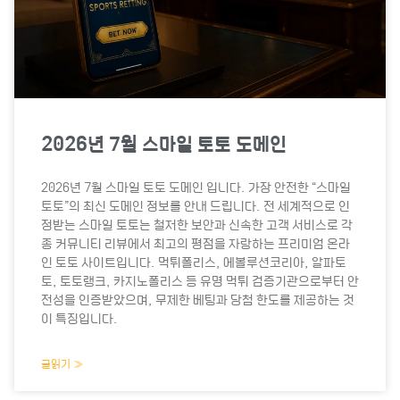
2026년 7월 스마일 토토 도메인
2026년 7월 스마일 토토 도메인 입니다. 가장 안전한 “스마일
토토”의 최신 도메인 정보를 안내 드립니다. 전 세계적으로 인
정받는 스마일 토토는 철저한 보안과 신속한 고객 서비스로 각
종 커뮤니티 리뷰에서 최고의 평점을 자랑하는 프리미엄 온라
인 토토 사이트입니다. 먹튀폴리스, 에볼루션코리아, 알파토
토, 토토랭크, 카지노폴리스 등 유명 먹튀 검증기관으로부터 안
전성을 인증받았으며, 무제한 베팅과 당첨 한도를 제공하는 것
이 특징입니다.
글읽기 »