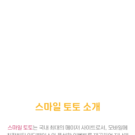
토토 도메
인
스마일 토토 소개
스마일 토토
는 국내 최대의 메이저 사이트로서, 모바일에