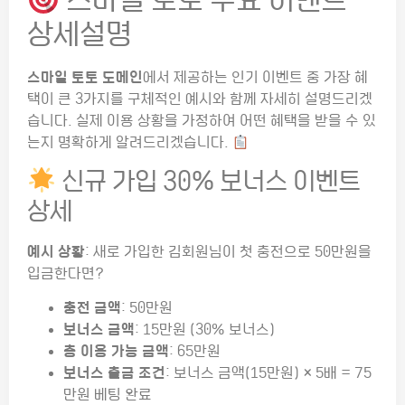
스마일 토토 주요 이벤트
상세설명
스마일 토토 도메인
에서 제공하는 인기 이벤트 중 가장 혜
택이 큰 3가지를 구체적인 예시와 함께 자세히 설명드리겠
습니다. 실제 이용 상황을 가정하여 어떤 혜택을 받을 수 있
는지 명확하게 알려드리겠습니다.
신규 가입 30% 보너스 이벤트
상세
예시 상황
: 새로 가입한 김회원님이 첫 충전으로 50만원을
입금한다면?
충전 금액
: 50만원
보너스 금액
: 15만원 (30% 보너스)
총 이용 가능 금액
: 65만원
보너스 출금 조건
: 보너스 금액(15만원) × 5배 = 75
만원 베팅 완료