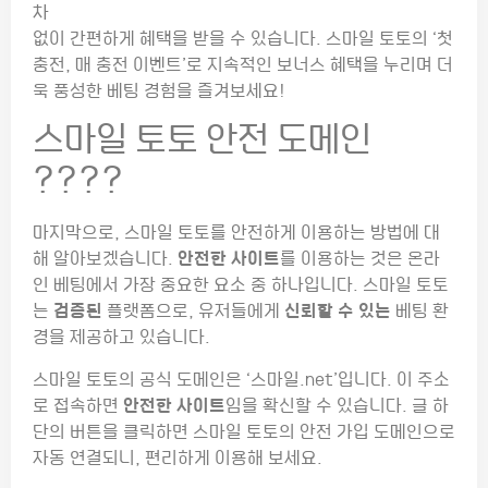
차
없이 간편하게 혜택을 받을 수 있습니다. 스마일 토토의 ‘첫
충전, 매 충전 이벤트’로 지속적인 보너스 혜택을 누리며 더
욱 풍성한 베팅 경험을 즐겨보세요!
스마일 토토 안전 도메인
????
마지막으로, 스마일 토토를 안전하게 이용하는 방법에 대
해 알아보겠습니다.
안전한 사이트
를 이용하는 것은 온라
인 베팅에서 가장 중요한 요소 중 하나입니다. 스마일 토토
는
검증된
플랫폼으로, 유저들에게
신뢰할 수 있는
베팅 환
경을 제공하고 있습니다.
스마일 토토의 공식 도메인은 ‘스마일.net’입니다. 이 주소
로 접속하면
안전한 사이트
임을 확신할 수 있습니다. 글 하
단의 버튼을 클릭하면 스마일 토토의 안전 가입 도메인으로
자동 연결되니, 편리하게 이용해 보세요.