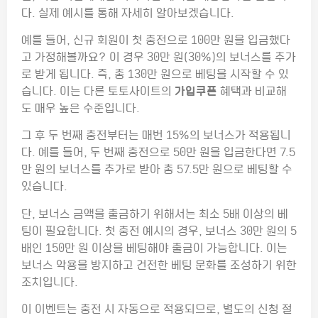
다. 실제 예시를 통해 자세히 알아보겠습니다.
예를 들어, 신규 회원이 첫 충전으로 100만 원을 입금했다
고 가정해볼까요? 이 경우 30만 원(30%)의 보너스를 추가
로 받게 됩니다. 즉, 총 130만 원으로 베팅을 시작할 수 있
습니다. 이는 다른 토토사이트의
가입쿠폰
혜택과 비교해
도 매우 높은 수준입니다.
그 후 두 번째 충전부터는 매번 15%의 보너스가 적용됩니
다. 예를 들어, 두 번째 충전으로 50만 원을 입금한다면 7.5
만 원의 보너스를 추가로 받아 총 57.5만 원으로 베팅할 수
있습니다.
단, 보너스 금액을 출금하기 위해서는 최소 5배 이상의 베
팅이 필요합니다. 첫 충전 예시의 경우, 보너스 30만 원의 5
배인 150만 원 이상을 베팅해야 출금이 가능합니다. 이는
보너스 악용을 방지하고 건전한 베팅 문화를 조성하기 위한
조치입니다.
이 이벤트는 충전 시 자동으로 적용되므로, 별도의 신청 절