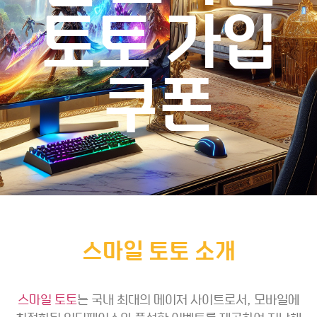
토토 가입
쿠폰
스마일 토토 소개
스마일 토토
는 국내 최대의 메이저 사이트로서, 모바일에