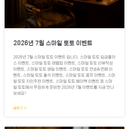
2026년 7월 스마일 토토 이벤트
2026년 7월 스마일 토토 이벤트 입니다. 스마일 토토 입금플러
스 이벤트, 스마일 토토 레벨업 이벤트, 스마일 토토 리뷰작성
이벤트, 스마일 토토 생일 이벤트, 스마일 토토 연승&연패 이
벤트, 스마일 토토 출석 이벤트, 스마일 토토 콤프 이벤트, 스마
일 토토 지인추천 이벤트, 스마일 토토 페이백 이벤트 등 스마
일 토토에서 푸짐하게 준비한 2026년 7월 이벤트를 지금 만나
보세요!
글읽기 »