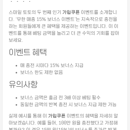
스마일 토토의 두 번째 인기
가입쿠폰
이벤트를 소개합니
다. ‘무한 매충 15% 보너스 이벤트’는 지속적으로 충전을
하는 회원들에게 큰 혜택을 제공하는 이벤트입니다. 이 이
벤트를 통해 베팅 금액을 늘리고 더 큰 수익의 기회를 잡아
보세요.
이벤트 혜택
매 충전 시마다 15% 보너스 지급
보너스 한도 제한 없음
유의사항
보너스 금액은 출금 전 3배 이상 베팅 필수
동일한 금액의 반복 충전 시 보너스 지급 제한 가능
실제 예시를 통해 이
가입쿠폰
이벤트의 혜택을 자세히 알
아보겠습니다. 예를 들어, 100만 원을 충전했다고 가정해
볼까요? 이 경우 15만 원(15%)의 보너스를 추가로 받게