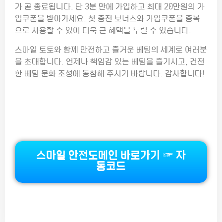
가 곧 종료됩니다. 단 3분 만에 가입하고 최대 20만원의 가
입쿠폰을 받아가세요. 첫 충전 보너스와 가입쿠폰을 중복
으로 사용할 수 있어 더욱 큰 혜택을 누릴 수 있습니다.
스마일 토토와 함께 안전하고 즐거운 베팅의 세계로 여러분
을 초대합니다. 언제나 책임감 있는 베팅을 즐기시고, 건전
한 베팅 문화 조성에 동참해 주시기 바랍니다. 감사합니다!
스마일 안전도메인 바로가기 ☞ 자
동코드